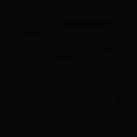
2.4 kbps MELP標準編碼的量化性
能最佳化
kbps 千比特每秒一般指本詞條 kbps千比特每
秒，又稱千比特率，指的是數位訊號的傳輸
速率，也就是每秒鐘傳送多少個千位的信息
（k表示千，kb表
n
📅 2026-08-03
✍️ admin