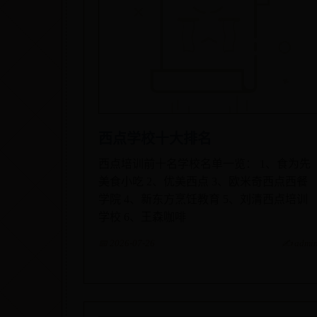
西点学校十大排名
西点培训前十名学校名单一览： 1、食为先
美食小吃 2、优美西点 3、欧米奇西点西餐
学院 4、新东方烹饪教育 5、刘清西点培训
学校 6、王森咖啡
📅 2026-07-26
✍️ admi