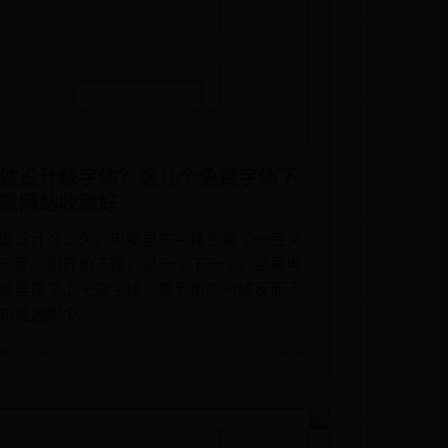
做设计缺字体？这几个免费字体下
载网站收藏好
做设计这么久，电脑里的字体包换了一茬又
一茬。刚开始不懂，见一个下一个，结果电
脑里攒了上千款字体，真到用的时候反而不
知道选哪个。
📅 2026-07-28
✍️ admin