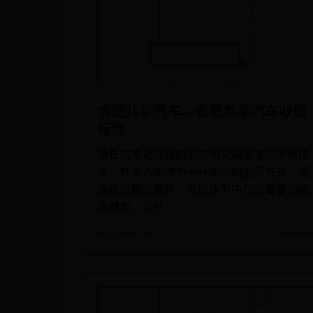
合肥共享汽车—合肥共享汽车收费
标准
随着城市化进程的加快和交通需求的不断增
长，共享汽车作为一种新兴的出行方式，逐
渐在合肥市展开。合肥作为中西部重要的经
济城市，其共
📅 2026-07-31
✍️ admi