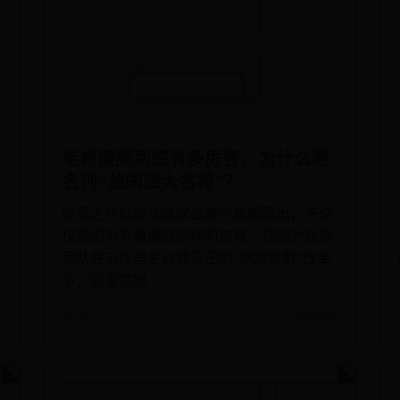
老将廉颇到底有多厉害，为什么能
名列"战国四大名将"？
赵军之所以能在这次战争中脱颖而出，不仅
仅是因为有着偏颇这样的首领，还因为赵国
军队在前任君主赵武灵王的"胡服骑射"改革
下，逐渐摆脱
n
📅 2026-07-28
✍️ admin