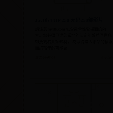
JavDb TOP 250 无码250部影片
請注意 javdb.com 包含露骨性愛場面的內
容。您必須已達您當地的法定年齡並同意您
想要觀看此類題材。 為取得進入網站的權限
而謊報年齡可能會
📅 2026-08-04
✍️ admi