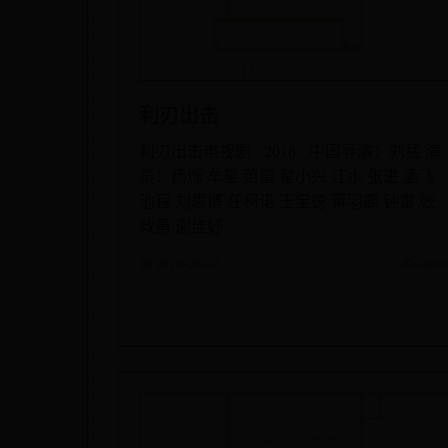
利刃出击
利刃出击电视剧 · 2018 · 中国导演：刘猛 演
员：杨烁 牟星 范雷 翟小兴 江水 张进 孟飞
池程 刘思博 任柯诺 王宝德 蒋羽熙 钟雷 张
政勇 谢佳妤
📅 2026-08-02
✍️ admi