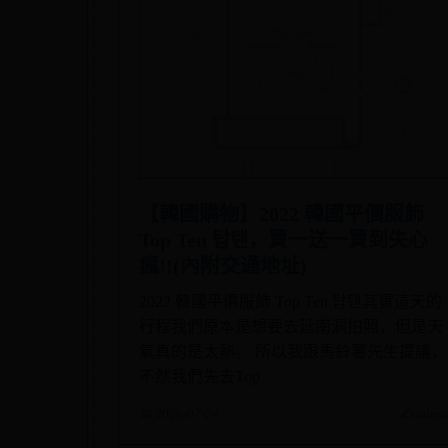
【韓國購物】2022 韓國平價服飾
Top Ten 탑텐，買一送一買到失心
瘋!!(內附交通地址)
2022 韓國平價服飾 Top Ten 탑텐其實這天的
行程我們原本是想要去延南洞拍照，但是天
氣真的是太熱。 所以我跟馬鈴薯先生提議，
不然我們先去Top
📅 2026-07-24
✍️ admi