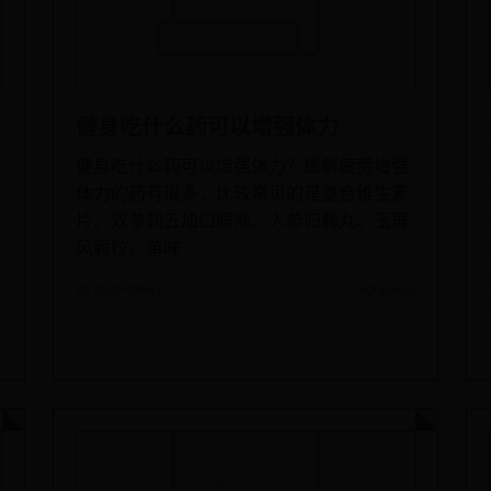
健身吃什么药可以增强体力
健身吃什么药可以增强体力？缓解疲劳增强
体力的药有很多，比较常见的是复合维生素
片、双参刺五加口服液、人参归脾丸、玉屏
风颗粒，单味
n
📅 2026-08-01
✍️ admin