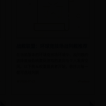
战舰联盟：环球竞技场战列舰推荐
在当前版本的环球竞技场环境中，战列舰的
选择直接影响整局游戏的走向与个人发挥空
间。以下将从权重最高者开始，依序对每一
艘可选战列舰
n
📅 2026-07-25
✍️ admin