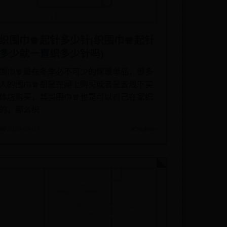
织围巾🧣起针多少针(织围巾🧣起针
多少就一直织多少针吗)
围巾🧣是在冬季必不可少的保暖单品，很多
人的围巾🧣都是在网上购买或者是去线下实
体店购买，其实围巾🧣也是可以自己在家织
的，那么织
📅 2026-08-03
✍️ admin