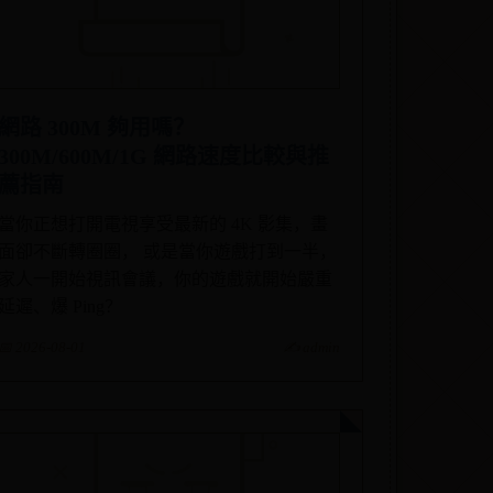
網路 300M 夠用嗎？
300M/600M/1G 網路速度比較與推
薦指南
當你正想打開電視享受最新的 4K 影集，畫
面卻不斷轉圈圈， 或是當你遊戲打到一半，
家人一開始視訊會議，你的遊戲就開始嚴重
延遲、爆 Ping？
📅 2026-08-01
✍️ admin