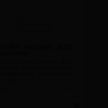
深度解析！神秘的耶稣光，竟然是
这样拍出来的！
雨后太阳从云层中“冒头”的一刹那，很容易
出现耶稣光；黄昏时云层密度大，出现耶稣
光的概率也会比较大。 编辑 在清晨的森林
中，由于空
📅 2026-07-25
✍️ admin