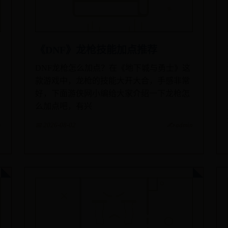
《DNF》龙枪技能加点推荐
DNF龙枪怎么加点？在《地下城与勇士》这
款游戏中，龙枪的技能大开大合，手感非常
好，下面游侠网小编给大家介绍一下龙枪怎
么加点吧，有兴
n
📅 2026-08-02
✍️ admin