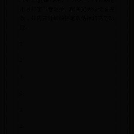
此键盘可拆卸使用，十分灵活。34 稳固耐
用且打字声音轻柔，配备宽大触觉触控
板，并内置纤细触控笔收纳槽和充电功
能。
2
2
2
2
2
2