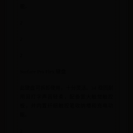
能。
2
2
2
Surface Pro Flex 键盘
此键盘可拆卸使用，十分灵活。34 稳固耐
用且打字声音轻柔，配备宽大触觉触控
板，并内置纤细触控笔收纳槽和充电功
能。
2