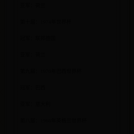
亚军：荷兰
第十届：1974年世界杯
冠军：联邦德国
亚军：荷兰
第九届：1970年巴西世界杯
冠军：巴西
亚军：意大利
第八届：1966年英格兰世界杯