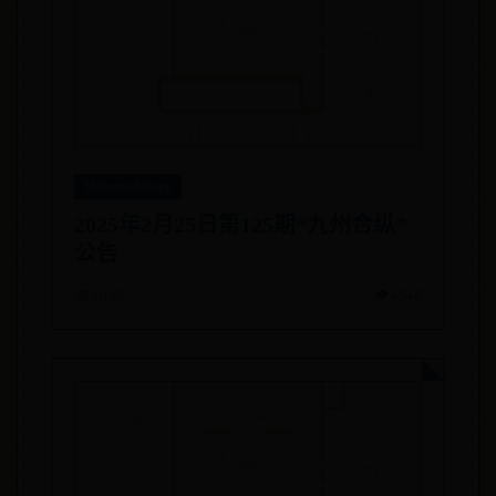
365betmobileapp
2025年2月25日第125期“九州合纵”
公告
📅 10-07
👁️ 4948