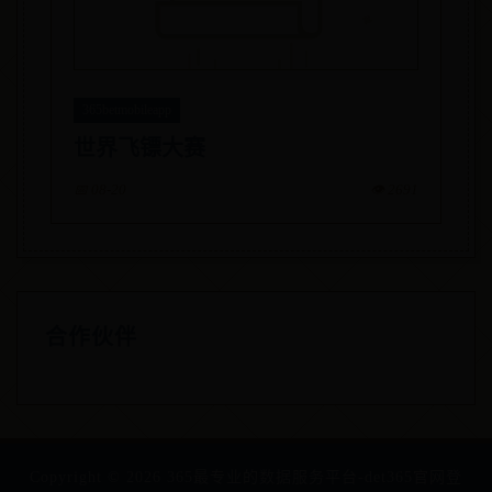
365betmobileapp
世界飞镖大赛
📅 08-20
👁️ 2691
合作伙伴
Copyright ©
2026
365最专业的数据服务平台-det365官网登