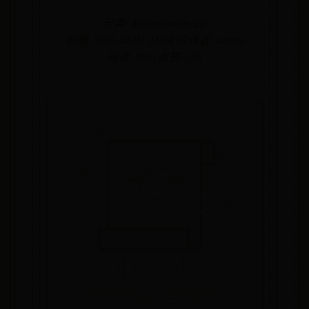
分类:
365betmobileapp
日期: 2026-02-04 23:04:37
作者: admin
阅读: 9761
点赞: 393