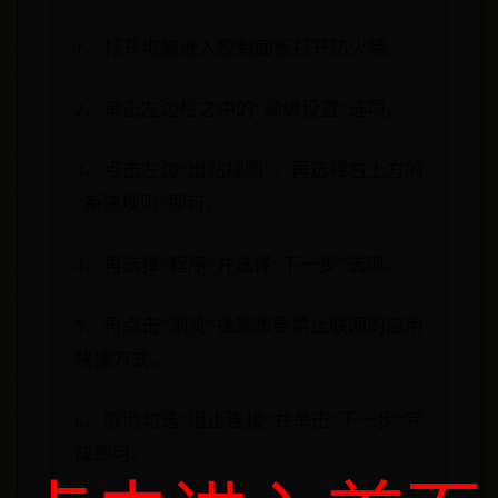
1、打开电脑进入控制面板打开防火墙。
2、单击左边栏之中的“高级设置”选项。
3、点击左边“出站规则”，再选择右上方的
“新建规则”即可。
4、再选择“程序”并选择“下一步”选项。
5、再点击“浏览”找到想要禁止联网的应用
快捷方式。
6、取消勾选“阻止连接”并单击“下一步”完
成即可。