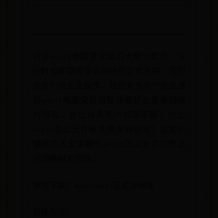
对于win11电脑里安装的大部分软件，运
行时也都需要保证网络的正常连接，否则
也用户也无法操作，当然有些用户也会遇
到win11电脑安装的程序被禁止使用网络
的情况，这让许多用户很是不解，对此
win11怎么允许软件使用网络呢？这里小
编就给大家讲解的win11怎么允许应用访
问网络相关内容。
推荐下载：windows11正式版镜像
具体方法：