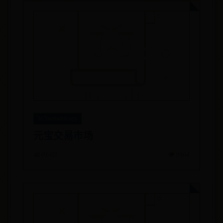
365betmobileapp
元宝交易市场
📅 01-03
👁️ 9964