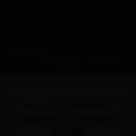
365最专业的数据服务平台-
DET365官网登
录-365BETMOBILEAPP
2026年8月7日星期五
首页
365最专业的数据服务平台
det365官网登录
365betmobileapp
WIN11怎么允许软件使用
网络 WIN11怎么允许应用
访问网络