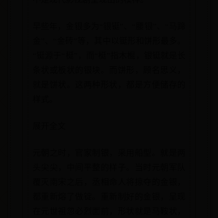
早些年，金银多为“银铤”、“腰银”、“马蹄
金”、“金砖”等，其中以铤形和饼形最多。
“铤源于“梃”，而“梃”指木棍，银铤就是长
条状或板状的银块。而饼形，顾名思义，
就是饼状。这两种形状，都是方便储存的
样式。
展开全文
元朝之时，官家制银，采用船型。就是两
头尖尖，中间平整的样子。当时元朝军队
覆灭南宋之后，丞相命人将掠夺的金银，
都重新熔了做锭。重新制好的金银，呈现
在元世祖忽必烈面前，形状就是马鞍状，