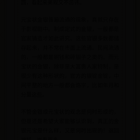
圆，看起来美观又不忌讳。
元宝状金银普遍流通的现象，真就只存在
于影视剧中。制成定式的金银，一般都是
官家铸造才如此讲究。这些官银多数都储
存起来，并不常在市面上流通。民间流通
的，一般都是铜钱和碎银子之类的。而元
宝状的金银，除非是大富贵人家特制，是
很少有这种形状的。官方的银锭金锭，中
间平整的地方一般都会烙字，比如年月和
分量这些。
不管金银成元宝状的观念是何时形成的，
但是还是希望大家能够认识到，真正的金
银元宝是什么样，又是何时出现的！返回