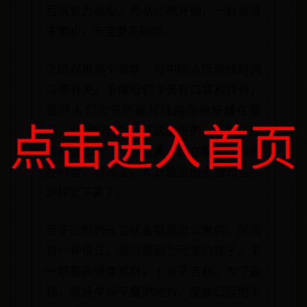
后演变为船型。而从元朝开始，一直到清
末明初，元宝都是船型。
之所以用这个形状，与中国人携带钱财的
习惯有关。不像咱们今天有口袋和钱包，
当时人们大多数都将钱用布包好缠在腰
点击进入首页
间，“腰缠万贯”就是这么来的。船型正好
能重叠起来，用布包裹，缠在腰间之时也
能贴合，很方便，如此造型的金银元宝就
这样定下来了。
至于后世的元宝状金银是怎么来的，民间
有一种说法。说的是因为元宝的样子，乍
一眼看去很像棺材，十分不吉利。为了避
讳，就将中间平整的地方，变成凸起的半