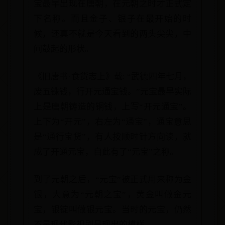
宝最早出现在唐朝，在元朝之时才正式定
下名称。而且金子、银子在最开始的时
候，还真不就是今天看到的两头尖尖，中
间鼓起的形状。
《旧唐书·食货志上》载: “武德四年七月，
废五铢钱，行开元通宝钱。”元宝最早实际
上是唐朝铸造的铜钱，上写“开元通宝”。
上下为“开元”，右左为“通宝”，通宝意思
是“通行宝货”，有人按顺时针方向读，就
成了开通元宝，自此有了“元宝”之称。
到了元朝之后，“元宝”被正式用来称为金
银，大意为“元朝之宝”，黄金叫做金元
宝，银锭叫做银元宝。当时的元宝，仍然
不是现代影视剧呈现出的模样。